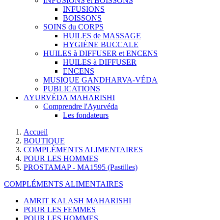
INFUSIONS et BOISSONS
INFUSIONS
BOISSONS
SOINS du CORPS
HUILES de MASSAGE
HYGIÈNE BUCCALE
HUILES à DIFFUSER et ENCENS
HUILES à DIFFUSER
ENCENS
MUSIQUE GANDHARVA-VÉDA
PUBLICATIONS
AYURVÉDA MAHARISHI
Comprendre l'Ayurvéda
Les fondateurs
Accueil
BOUTIQUE
COMPLÉMENTS ALIMENTAIRES
POUR LES HOMMES
PROSTAMAP - MA1595 (Pastilles)
COMPLÉMENTS ALIMENTAIRES
AMRIT KALASH MAHARISHI
POUR LES FEMMES
POUR LES HOMMES