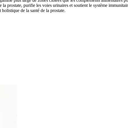
me plus large de zones ciblées que les compléments alimentaires pour 
s de la prostate, purifie les voies urinaires et soutient le système immunita
olistique de la santé de la prostate.