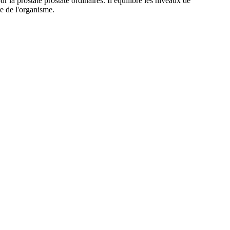
la prostate prostate ordinaires.
Il équilibre les niveaux de
ire de l'organisme.